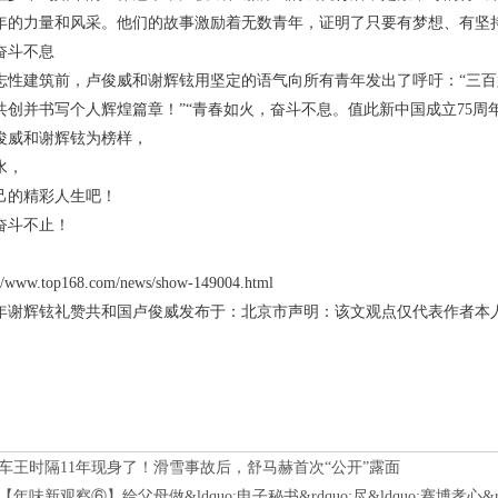
年的力量和风采。他们的故事激励着无数青年，证明了只要有梦想、有坚
奋斗不息
志性建筑前，卢俊威和谢辉铉用坚定的语气向所有青年发出了呼吁：“三
，共创并书写个人辉煌篇章！”“青春如火，奋斗不息。值此新中国成立75
俊威和谢辉铉为榜样，
水，
己的精彩人生吧！
奋斗不止！
www.top168.com/news/show-149004.html
年谢辉铉礼赞共和国卢俊威发布于：北京市声明：该文观点仅代表作者本
车王时隔11年现身了！滑雪事故后，舒马赫首次“公开”露面
【年味新观察⑥】给父母做&ldquo;电子秘书&rdquo;尽&ldquo;赛博孝心&rdq