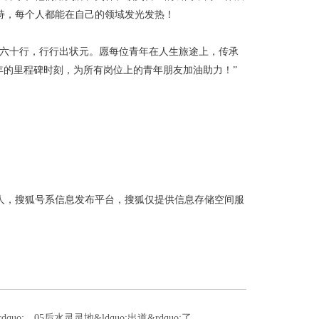
持，每个人都能在自己的领域发光发热！
百六十行，行行出状元。愿每位青年在人生旅途上，传承
周年的里程碑时刻，为所有岗位上的青年朋友加油助力！”
人，搜狐号系信息发布平台，搜狐仅提供信息存储空间服
uo;，05后水灵灵地&ldquo;出道&rdquo;了