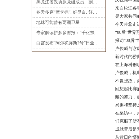
庆祝新中国
黑龙江省政协原党组成员、副主席曲敏被“双开”
来自松江各
冬天多穿“摩卡棕”, 好显白, 好复古!
是大家共同
地球可能曾有两颗卫星
今天带您走
“00后”世
专家解读拼多多财报：“千亿扶持”引领“全面惠商”阶段，做深做宽电商护城河_大皖新闻 | 安徽网
探访“00后
白宫发布“阿尔忒弥斯2号”日全食奇观: 人类探索月球背面的故事
卢俊威与谢
新时代的骄
在上海科创
卢俊威，机
不畏强敌，
回想起比赛
懈的努力，
兴趣和坚持
在采访中，
们克服了所
成就背后是
从昔日的懵