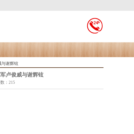
威与谢辉铉
冠军卢俊威与谢辉铉
次数：215