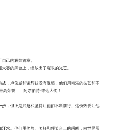
于自己的辉煌篇章。
能大赛的舞台上，绽放出了耀眼的光芒。
挑战，卢俊威和谢辉铉没有退缩，他们用精湛的技艺和不
最高荣誉——阿尔伯特·维达大奖！
一步，但正是兴趣和坚持让他们不断前行。这份热爱让他
和汗水。他们用奖牌、奖杯和领奖台上的瞬间，向世界展