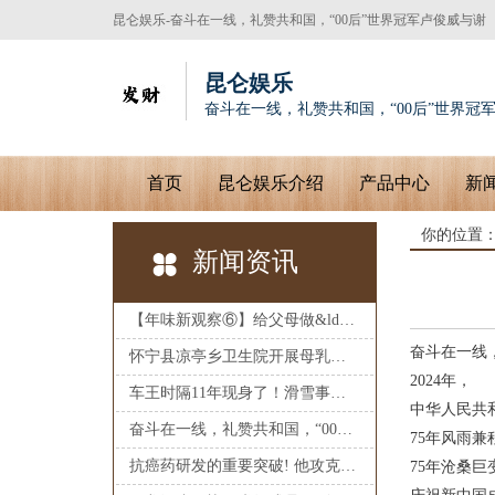
昆仑娱乐-奋斗在一线，礼赞共和国，“00后”世界冠军卢俊威与谢
辉铉
昆仑娱乐
奋斗在一线，礼赞共和国，“00后”世界冠
首页
昆仑娱乐介绍
产品中心
新
你的位置
新闻资讯
【年味新观察⑥】给父母做&ldquo;电子秘书&rdquo;尽&ldquo;赛博孝心&r
奋斗在一线
怀宁县凉亭乡卫生院开展母乳喂养主题宣传活动_大皖新闻 | 安徽网
2024年，
车王时隔11年现身了！滑雪事故后，舒马赫首次“公开”露面
中华人民共
奋斗在一线，礼赞共和国，“00后”世界冠军卢俊威与谢辉铉
75年风雨兼
抗癌药研发的重要突破! 他攻克世界难题
75年沧桑巨