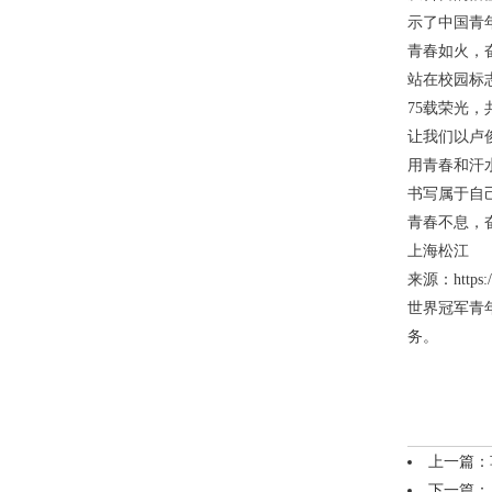
示了中国青
青春如火，
站在校园标
75载荣光
让我们以卢
用青春和汗
书写属于自
青春不息，
上海松江
来源：https://
世界冠军青
务。
上一篇：
下一篇：