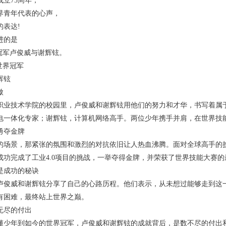
成立75周年，
界青年代表的心声，
的表达!
进的是
界冠军卢俊威与谢辉铉。
”世界冠军
辉铉
傲
职业技术学院的校园里，卢俊威和谢辉铉用他们的努力和才华，书写着属
电一体化专家；谢辉铉，计算机网络高手。两位少年携手并肩，在世界技
勇夺金牌
的场景，那紧张的氛围和激烈的对抗依旧让人热血沸腾。面对全球高手的
成功完成了工业4.0项目的挑战，一举夺得金牌，并荣获了世界技能大赛的
是成功的秘诀
卢俊威和谢辉铉分享了自己的心路历程。他们表示，从未想过能够走到这
有困难，最终站上世界之巅。
无尽的付出
懂少年到如今的世界冠军，卢俊威和谢辉铉的成就背后，是数不尽的付出